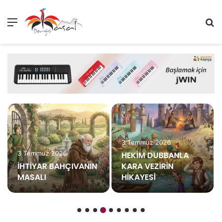
Menü
A
3 Temmuz 2026
3 Temmuz 2026
HEKİM DUBBANLA
İHTİYAR BAHÇIVANIN
KARA VEZİRİN
MASALI
HİKAYESİ