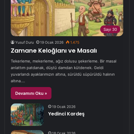
Sayı 30
Yusuf Duru
19 Ocak 2026
1.475
Zamane Keloğlanı ve Masalı
Tekerleme, mekerleme, ağız dolusu şekerleme. Bir masal
anlattım patdanak, düştü damdan kütdenek. Geldi
yuvarlandı ayaklarımızın altına, sürüldü süpürüldü halının
altına.…
Devamını Oku »
19 Ocak 2026
Yedinci Kardeş
18 Ocak 2026