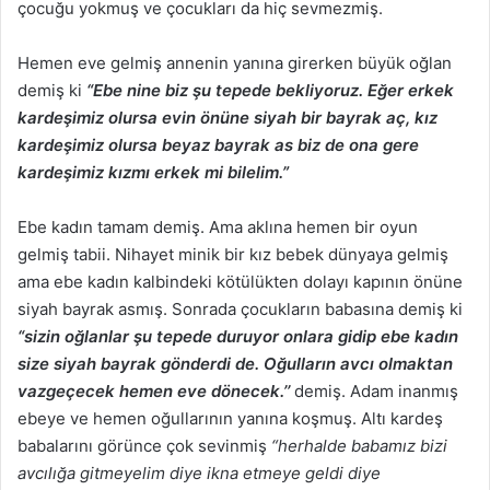
çocuğu yokmuş ve çocukları da hiç sevmezmiş.
Hemen eve gelmiş annenin yanına girerken büyük oğlan
demiş ki
“Ebe nine biz şu tepede bekliyoruz. Eğer erkek
kardeşimiz olursa evin önüne siyah bir bayrak aç, kız
kardeşimiz olursa beyaz bayrak as biz de ona gere
kardeşimiz kızmı erkek mi bilelim.”
Ebe kadın tamam demiş. Ama aklına hemen bir oyun
gelmiş tabii. Nihayet minik bir kız bebek dünyaya gelmiş
ama ebe kadın kalbindeki kötülükten dolayı kapının önüne
siyah bayrak asmış. Sonrada çocukların babasına demiş ki
“sizin oğlanlar şu tepede duruyor onlara gidip ebe kadın
size siyah bayrak gönderdi de. Oğulların avcı olmaktan
vazgeçecek hemen eve dönecek.’’
demiş. Adam inanmış
ebeye ve hemen oğullarının yanına koşmuş. Altı kardeş
babalarını görünce çok sevinmiş
“herhalde babamız bizi
avcılığa gitmeyelim diye ikna etmeye geldi diye