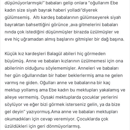
düşünüyorlarmışki’’
babaları gelip onlara “oğullarım Ebe
kadın size siyah bayrak haberi yolladı’’diyerek
gülümsemiş. Altı kardeş babalarının gülümseyerek siyah
bayraktan bahsettiğini görünce ,ava gitmelerini babaları
nında çok istediğini düşünmüşler birazda üzülmüşler ve
eve hiç uğramadan almış başlarını gitmişler bir dağ başına.
Küçük kız kardeşleri Balagül abileri hiç görmeden
büyümüş. Anne ve babaları kızlarının üzülmemesi için ona
abilerinin olduğunu söylememişler. Anneleri ve babaları
her gün oğullarından bir haber beklerlermiş ama ne gelen
varmış ne giden. Oğulları anne ve babalarına bir kaç
mektup yollamış ama Ebe kadın bu mektupları yakalamış ve
aileye vermemiş. Oysaki mektuplarda çocuklar yerlerini
söylüyor ve eğer bizi görmek isterseniz gelin, ya da bize
gel deyin’’ yazıyormuş.Ama anne ve babaları mektupları
okumadıkları için cevap veremiyor. Çocuklarda çok
üzüldükleri için geri dönmüyorlarmış.