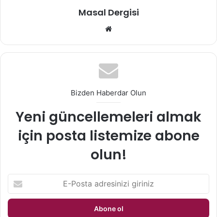
Masal Dergisi
Web
sitesi
Bizden Haberdar Olun
Yeni güncellemeleri almak
için posta listemize abone
olun!
E-
Posta
adresinizi
giriniz