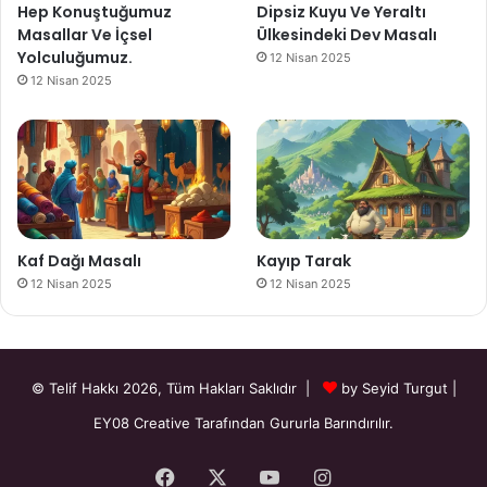
Hep Konuştuğumuz
Dipsiz Kuyu Ve Yeraltı
Masallar Ve İçsel
Ülkesindeki Dev Masalı
Yolculuğumuz.
12 Nisan 2025
12 Nisan 2025
Kaf Dağı Masalı
Kayıp Tarak
12 Nisan 2025
12 Nisan 2025
© Telif Hakkı 2026, Tüm Hakları Saklıdır |
by Seyid Turgut
|
EY08 Creative
Tarafından Gururla Barındırılır.
Facebook
X
YouTube
Instagram