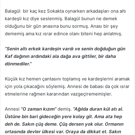
Balagül bir kaç kez Sokakta oynarken arkadaşları ona altı
kardeşli kız diye seslenmiş. Balagül bunun ne demek
olduğunu bir gün anasına bunu sormuş. Anası bir şey
dememiş ama kız ısrar edince olanı biteni hep anlatmış.
“Senin altı erkek kardeşin vardı ve senin doğduğun gün
Kaf dağının ardındaki ala dağa ava gittiler, bir daha
dönmediler.”
Küçük kız hemen çantasını toplamış ve kardeşlerini aramak
için yola çıkacağını söylemiş. Annesi de babası da çok ısrar
etmelerine rağmen kararından vazgeçirememişler.
Annesi
“O zaman kızım”
demiş.
“Ağılda duran kül atı al.
Üstüne bin bari gideceğin yere kolay git. Ama ata hep
deh de. Sakın çüş deme. Çüş dersen yok olur. Ormanın
ortasında devler ülkesi var. Oraya da dikkat et. Sakın