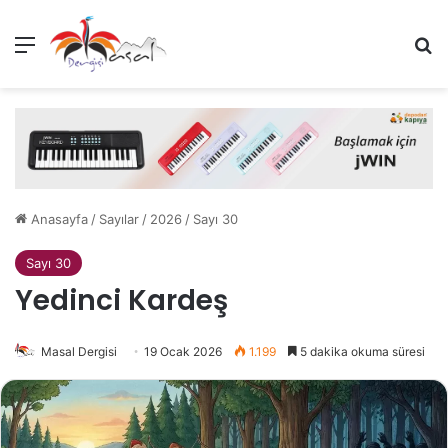
Menü
Ar
Anasayfa
/
Sayılar
/
2026
/
Sayı 30
Sayı 30
Yedinci Kardeş
Masal Dergisi
19 Ocak 2026
1.199
5 dakika okuma süresi