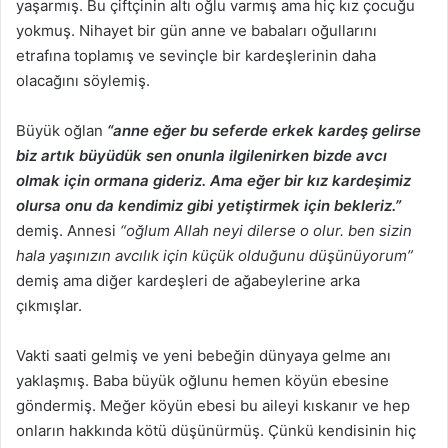
yaşarmış. Bu çiftçinin altı oğlu varmış ama hiç kız çocuğu
yokmuş. Nihayet bir gün anne ve babaları oğullarını
etrafına toplamış ve sevinçle bir kardeşlerinin daha
olacağını söylemiş.
Büyük oğlan
“anne eğer bu seferde erkek kardeş gelirse
biz artık büyüdük sen onunla ilgilenirken bizde avcı
olmak için ormana gideriz. Ama eğer bir kız kardeşimiz
olursa onu da kendimiz gibi yetiştirmek için bekleriz.”
demiş. Annesi
“oğlum Allah neyi dilerse o olur. ben sizin
hala yaşınızın avcılık için küçük olduğunu düşünüyorum”
demiş ama diğer kardeşleri de ağabeylerine arka
çıkmışlar.
Vakti saati gelmiş ve yeni bebeğin dünyaya gelme anı
yaklaşmış. Baba büyük oğlunu hemen köyün ebesine
göndermiş. Meğer köyün ebesi bu aileyi kıskanır ve hep
onların hakkında kötü düşünürmüş. Çünkü kendisinin hiç