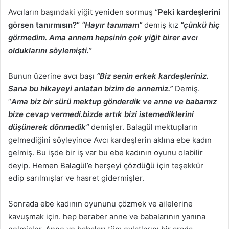
Avcıların başındaki yiğit yeniden sormuş “
Peki kardeşlerini
görsen tanırmısın?”
“Hayır tanımam”
demiş kız
“çünkü hiç
görmedim. Ama annem hepsinin çok yiğit birer avcı
olduklarını söylemişti.”
Bunun üzerine avcı başı
“Biz senin erkek kardeşleriniz.
Sana bu hikayeyi anlatan bizim de annemiz.”
Demiş.
“
Ama biz bir sürü mektup gönderdik ve anne ve babamız
bize cevap vermedi.bizde artık bizi istemediklerini
düşünerek dönmedik”
demişler. Balagül mektupların
gelmediğini söyleyince Avcı kardeşlerin aklına ebe kadın
gelmiş. Bu işde bir iş var bu ebe kadının oyunu olabilir
deyip. Hemen Balagül’e herşeyi çözdüğü için teşekkür
edip sarılmışlar ve hasret gidermişler.
Sonrada ebe kadının oyununu çözmek ve ailelerine
kavuşmak için. hep beraber anne ve babalarının yanına