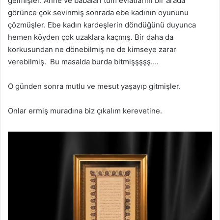
gelmişler. Anne ve babaları tüm evlatlarını bir arada
görünce çok sevinmiş sonrada ebe kadının oyununu
çözmüşler. Ebe kadın kardeşlerin döndüğünü duyunca
hemen köyden çok uzaklara kaçmış. Bir daha da
korkusundan ne dönebilmiş ne de kimseye zarar
verebilmiş. Bu masalda burda bitmişşşşş….
O günden sonra mutlu ve mesut yaşayıp gitmişler.
Onlar ermiş muradına biz çıkalım kerevetine.