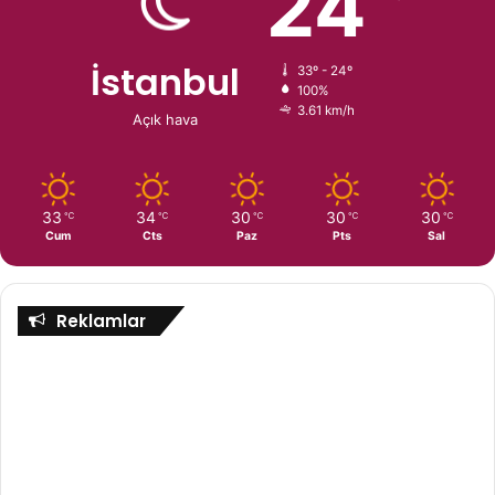
24
İstanbul
33º - 24º
100%
3.61 km/h
Açık hava
33
34
30
30
30
℃
℃
℃
℃
℃
Cum
Cts
Paz
Pts
Sal
Reklamlar