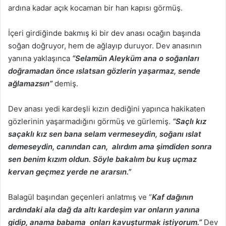
ardına kadar açık kocaman bir han kapısı görmüş.
İçeri girdiğinde bakmış ki bir dev anası ocağın başında
soğan doğruyor, hem de ağlayıp duruyor. Dev anasının
yanına yaklaşınca
“Selamün Aleyküm ana o soğanları
doğramadan önce ıslatsan gözlerin yaşarmaz, sende
ağlamazsın”
demiş.
Dev anası yedi kardeşli kızın dediğini yapınca hakikaten
gözlerinin yaşarmadığını görmüş ve gürlemiş.
“Saçlı kız
saçaklı kız sen bana selam vermeseydin, soğanı ıslat
demeseydin, canından can, alırdım ama şimdiden sonra
sen benim kızım oldun. Söyle bakalım bu kuş uçmaz
kervan geçmez yerde ne ararsın.”
Balagül başından geçenleri anlatmış ve “
Kaf dağının
ardındaki ala dağ da altı kardeşim var onların yanına
gidip, anama babama onları kavuşturmak istiyorum.”
Dev