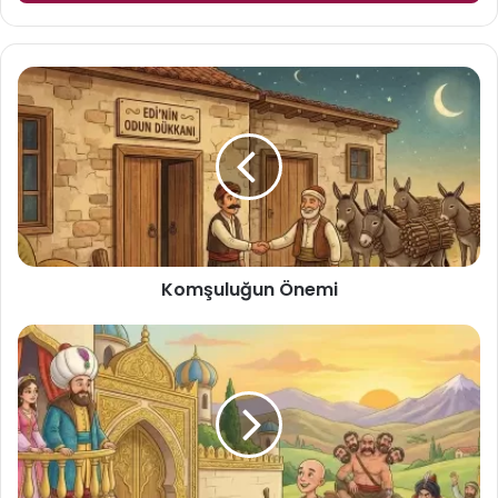
Komşuluğun
Önemi
Komşuluğun Önemi
Zamane
Keloğlanı
ve
Masalı