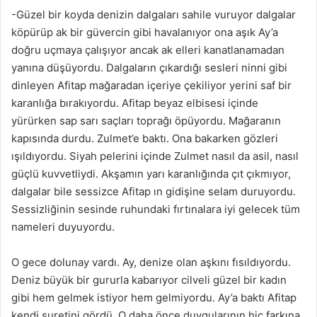
-Güzel bir koyda denizin dalgaları sahile vuruyor dalgalar
köpürüp ak bir güvercin gibi havalanıyor ona aşık Ay’a
doğru uçmaya çalışıyor ancak ak elleri kanatlanamadan
yanına düşüyordu. Dalgaların çıkardığı sesleri ninni gibi
dinleyen Afitap mağaradan içeriye çekiliyor yerini saf bir
karanlığa bırakıyordu. Afitap beyaz elbisesi içinde
yürürken sap sarı saçları toprağı öpüyordu. Mağaranın
kapısında durdu. Zulmet’e baktı. Ona bakarken gözleri
ışıldıyordu. Siyah pelerini içinde Zulmet nasıl da asil, nasıl
güçlü kuvvetliydi. Akşamın yarı karanlığında çıt çıkmıyor,
dalgalar bile sessizce Afitap ın gidişine selam duruyordu.
Sessizliğinin sesinde ruhundaki fırtınalara iyi gelecek tüm
nameleri duyuyordu.
O gece dolunay vardı. Ay, denize olan aşkını fısıldıyordu.
Deniz büyük bir gururla kabarıyor cilveli güzel bir kadın
gibi hem gelmek istiyor hem gelmiyordu. Ay’a baktı Afitap
kendi suretini gördü. O daha önce duygularının hiç farkına