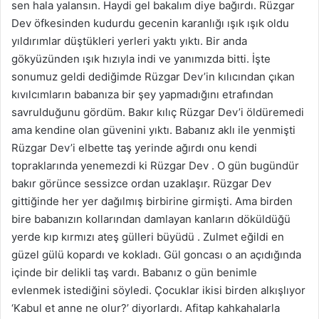
sen hala yalansın. Haydi gel bakalım diye bağırdı. Rüzgar
Dev öfkesinden kudurdu gecenin karanlığı ışık ışık oldu
yıldırımlar düştükleri yerleri yaktı yıktı. Bir anda
gökyüzünden ışık hızıyla indi ve yanımızda bitti. İşte
sonumuz geldi dediğimde Rüzgar Dev’in kılıcından çıkan
kıvılcımların babanıza bir şey yapmadığını etrafından
savrulduğunu gördüm. Bakır kılıç Rüzgar Dev’i öldüremedi
ama kendine olan güvenini yıktı. Babanız aklı ile yenmişti
Rüzgar Dev’i elbette taş yerinde ağırdı onu kendi
topraklarında yenemezdi ki Rüzgar Dev . O gün bugündür
bakır görünce sessizce ordan uzaklaşır. Rüzgar Dev
gittiğinde her yer dağılmış birbirine girmişti. Ama birden
bire babanızın kollarından damlayan kanların döküldüğü
yerde kıp kırmızı ateş gülleri büyüdü . Zulmet eğildi en
güzel gülü kopardı ve kokladı. Gül goncası o an açıdığında
içinde bir delikli taş vardı. Babanız o gün benimle
evlenmek istediğini söyledi. Çocuklar ikisi birden alkışlıyor
‘Kabul et anne ne olur?’ diyorlardı. Afitap kahkahalarla