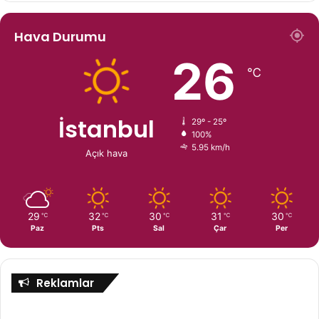
Hava Durumu
26
℃
İstanbul
29º - 25º
100%
5.95 km/h
Açık hava
29
32
30
31
30
℃
℃
℃
℃
℃
Paz
Pts
Sal
Çar
Per
Reklamlar