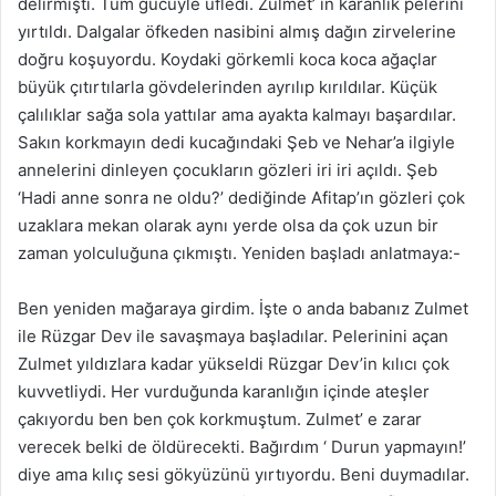
delirmişti. Tüm gücüyle üfledi. Zulmet’ in karanlık pelerini
yırtıldı. Dalgalar öfkeden nasibini almış dağın zirvelerine
doğru koşuyordu. Koydaki görkemli koca koca ağaçlar
büyük çıtırtılarla gövdelerinden ayrılıp kırıldılar. Küçük
çalılıklar sağa sola yattılar ama ayakta kalmayı başardılar.
Sakın korkmayın dedi kucağındaki Şeb ve Nehar’a ilgiyle
annelerini dinleyen çocukların gözleri iri iri açıldı. Şeb
‘Hadi anne sonra ne oldu?’ dediğinde Afitap’ın gözleri çok
uzaklara mekan olarak aynı yerde olsa da çok uzun bir
zaman yolculuğuna çıkmıştı. Yeniden başladı anlatmaya:-
Ben yeniden mağaraya girdim. İşte o anda babanız Zulmet
ile Rüzgar Dev ile savaşmaya başladılar. Pelerinini açan
Zulmet yıldızlara kadar yükseldi Rüzgar Dev’in kılıcı çok
kuvvetliydi. Her vurduğunda karanlığın içinde ateşler
çakıyordu ben ben çok korkmuştum. Zulmet’ e zarar
verecek belki de öldürecekti. Bağırdım ‘ Durun yapmayın!’
diye ama kılıç sesi gökyüzünü yırtıyordu. Beni duymadılar.