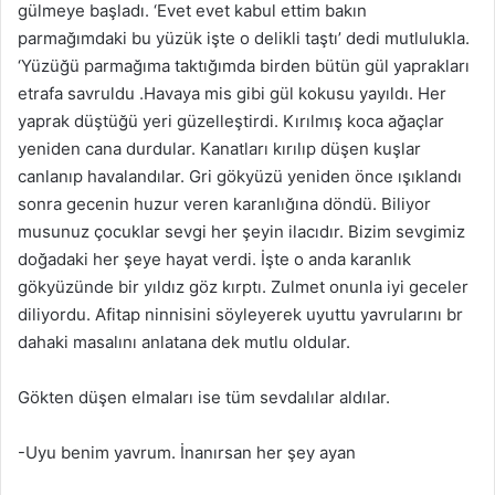
gülmeye başladı. ‘Evet evet kabul ettim bakın
parmağımdaki bu yüzük işte o delikli taştı’ dedi mutlulukla.
‘Yüzüğü parmağıma taktığımda birden bütün gül yaprakları
etrafa savruldu .Havaya mis gibi gül kokusu yayıldı. Her
yaprak düştüğü yeri güzelleştirdi. Kırılmış koca ağaçlar
yeniden cana durdular. Kanatları kırılıp düşen kuşlar
canlanıp havalandılar. Gri gökyüzü yeniden önce ışıklandı
sonra gecenin huzur veren karanlığına döndü. Biliyor
musunuz çocuklar sevgi her şeyin ilacıdır. Bizim sevgimiz
doğadaki her şeye hayat verdi. İşte o anda karanlık
gökyüzünde bir yıldız göz kırptı. Zulmet onunla iyi geceler
diliyordu. Afitap ninnisini söyleyerek uyuttu yavrularını br
dahaki masalını anlatana dek mutlu oldular.
Gökten düşen elmaları ise tüm sevdalılar aldılar.
-Uyu benim yavrum. İnanırsan her şey ayan