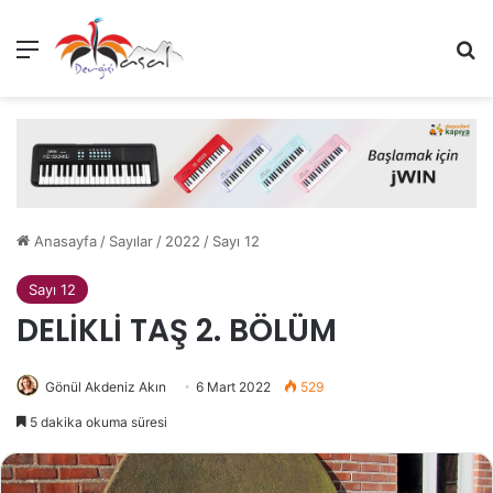
Menü
A
Anasayfa
/
Sayılar
/
2022
/
Sayı 12
Sayı 12
DELİKLİ TAŞ 2. BÖLÜM
Gönül Akdeniz Akın
6 Mart 2022
529
5 dakika okuma süresi