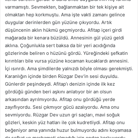
varmamıştı. Sevmekten, bağlanmaktan bir tek kişiye ait
olmaktan hep korkmuştu. Ama işte vakti zamanı gelince
duygular derinlerden gün yüzüne çıkıyordu. Artık
düşüncenin aklın hükmü geçmiyordu. Afitap içeri girdi
mağarada bir kenara büzüldü. Annesinin gül yüzü geldi
aklına. Çoğunlukla sert baksa da bir yeri acıdığında
gözlerinde beliren o hüzünü gördü. Yüreğindeki şefkatin
kırıntıları bile vursa yüzüne kocaman kucaklardı annesini.
İçi ısınrdı. Ama şimdilerde yalnızdı böyle olması gerekmişti.
Karanlığın içinde birden Rüzgar Dev’in sesi duyuldu.
Günlerdir peşindeydi. Afitap’ı denizin içinde ilk kez
gördüğü günden beri aşkını anlatıyor bir an olsun
arkasından ayrılmıyordu. Afitap onu gördüğü yerde
zayıflıyordu. Sesi çıkmıyor gücü azalıyordu. Ama onu
sevmiyordu. Rüzgar Dev uzun gri saçları, mavi soğuk
gözleri, keskin yüz hatları ile çok kudretliydi. Afitap onu
beğeniyor ama yanında huzur bulmuyordu adını koyamasa
da şefkat ve merhameti olmadığı için ondan korkuyordu.