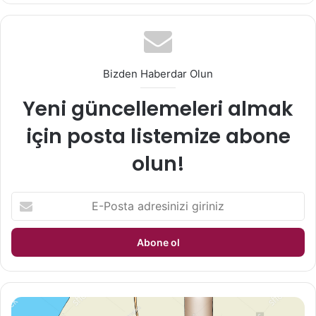
Bizden Haberdar Olun
Yeni güncellemeleri almak
için posta listemize abone
olun!
E
-
P
o
s
t
a
a
B