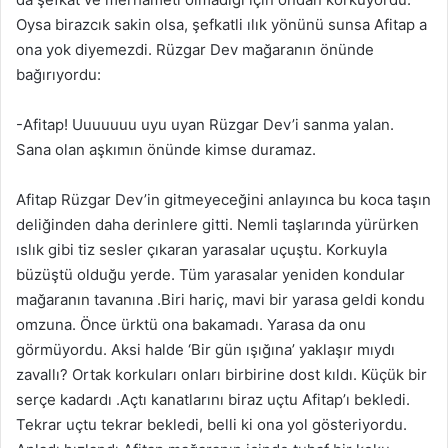
Oysa birazcık sakin olsa, şefkatli ılık yönünü sunsa Afitap a
ona yok diyemezdi. Rüzgar Dev mağaranın önünde
bağırıyordu:
-Afitap! Uuuuuuu uyu uyan Rüzgar Dev’i sanma yalan.
Sana olan aşkımın önünde kimse duramaz.
Afitap Rüzgar Dev’in gitmeyeceğini anlayınca bu koca taşın
deliğinden daha derinlere gitti. Nemli taşlarında yürürken
ıslık gibi tiz sesler çıkaran yarasalar uçuştu. Korkuyla
büzüştü olduğu yerde. Tüm yarasalar yeniden kondular
mağaranın tavanına .Biri hariç, mavi bir yarasa geldi kondu
omzuna. Önce ürktü ona bakamadı. Yarasa da onu
görmüyordu. Aksi halde ‘Bir gün ışığına’ yaklaşır mıydı
zavallı? Ortak korkuları onları birbirine dost kıldı. Küçük bir
serçe kadardı .Açtı kanatlarını biraz uçtu Afitap’ı bekledi.
Tekrar uçtu tekrar bekledi, belli ki ona yol gösteriyordu.