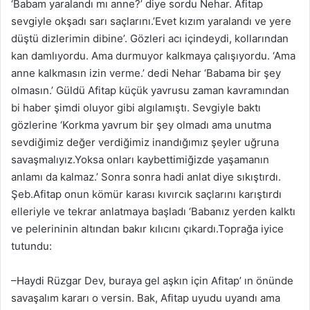
‘Babam yaralandı mı anne?’ diye sordu Nehar. Afitap
sevgiyle okşadı sarı saçlarını.’Evet kızım yaralandı ve yere
düştü dizlerimin dibine’. Gözleri acı içindeydi, kollarından
kan damlıyordu. Ama durmuyor kalkmaya çalışıyordu. ‘Ama
anne kalkmasın izin verme.’ dedi Nehar ‘Babama bir şey
olmasın.’ Güldü Afitap küçük yavrusu zaman kavramından
bi haber şimdi oluyor gibi algılamıştı. Sevgiyle baktı
gözlerine ‘Korkma yavrum bir şey olmadı ama unutma
sevdiğimiz değer verdiğimiz inandığımız şeyler uğruna
savaşmalıyız.Yoksa onları kaybettimiğizde yaşamanın
anlamı da kalmaz.’ Sonra sonra hadi anlat diye sıkıştırdı.
Şeb.Afitap onun kömür karası kıvırcık saçlarını karıştırdı
elleriyle ve tekrar anlatmaya başladı ‘Babanız yerden kalktı
ve pelerininin altından bakır kılıcını çıkardı.Toprağa iyice
tutundu:
–Haydi Rüzgar Dev, buraya gel aşkın için Afitap’ ın önünde
savaşalım kararı o versin. Bak, Afitap uyudu uyandı ama