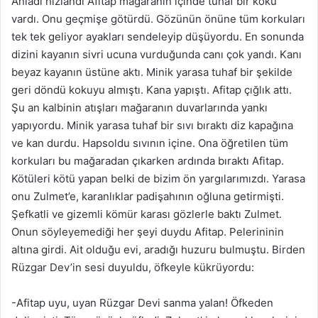
Anladı hızlandı Afitap mağaranın içinde tuhaf bir koku
vardı. Onu geçmişe götürdü. Gözünün önüne tüm korkuları
tek tek geliyor ayakları sendeleyip düşüyordu. En sonunda
dizini kayanın sivri ucuna vurduğunda canı çok yandı. Kanı
beyaz kayanın üstüne aktı. Minik yarasa tuhaf bir şekilde
geri döndü kokuyu almıştı. Kana yapıştı. Afitap çığlık attı.
Şu an kalbinin atışları mağaranın duvarlarında yankı
yapıyordu. Minik yarasa tuhaf bir sıvı bıraktı diz kapağına
ve kan durdu. Hapsoldu sıvının içine. Ona öğretilen tüm
korkuları bu mağaradan çıkarken ardında bıraktı Afitap.
Kötüleri kötü yapan belki de bizim ön yargılarımızdı. Yarasa
onu Zulmet’e, karanlıklar padişahının oğluna getirmişti.
Şefkatli ve gizemli kömür karası gözlerle baktı Zulmet.
Onun söyleyemediği her şeyi duydu Afitap. Pelerininin
altına girdi. Ait olduğu evi, aradığı huzuru bulmuştu. Birden
Rüzgar Dev’in sesi duyuldu, öfkeyle kükrüyordu:
-Afitap uyu, uyan Rüzgar Devi sanma yalan! Öfkeden