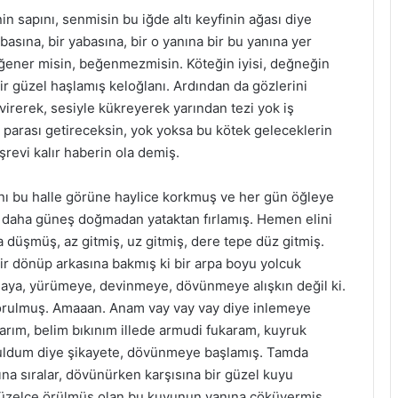
n sapını, senmisin bu iğde altı keyfinin ağası diye
basına, bir yabasına, bir o yanına bir bu yanına yer
ğener misin, beğenmezmisin. Köteğin iyisi, değneğin
ir güzel haşlamış keloğlanı. Ardından da gözlerini
irerek, sesiyle kükreyerek yarından tezi yok iş
parası getireceksin, yok yoksa bu kötek geleceklerin
revi kalır haberin ola demiş.
ını bu halle görüne haylice korkmuş ve her gün öğleye
 daha güneş doğmadan yataktan fırlamış. Hemen elini
a düşmüş, az gitmiş, uz gitmiş, dere tepe düz gitmiş.
 bir dönüp arkasına bakmış ki bir arpa boyu yolcuk
aya, yürümeye, devinmeye, dövünmeye alışkın değil ki.
rulmuş. Amaaan. Anam vay vay vay diye inlemeye
larım, belim bıkınım illede armudi fukaram, kuyruk
uldum diye şikayete, dövünmeye başlamış. Tamda
dına sıralar, dövünürken karşısına bir güzel kuyu
 güzelce örülmüş olan bu kuyunun yanına çöküvermiş.