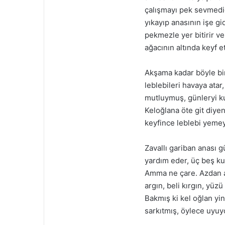
çalışmayı pek sevmediğ
yıkayıp anasının işe gi
pekmezle yer bitirir v
ağacının altında keyf 
Akşama kadar böyle bir 
leblebileri havaya atar,
mutluymuş, günleryi ku
Keloğlana öte git diye
keyfince leblebi yeme
Zavallı gariban anası 
yardım eder, üç beş ku
Amma ne çare. Azdan az
argın, beli kırgın, yü
Bakmış ki kel oğlan yin
sarkıtmış, öylece uyuy