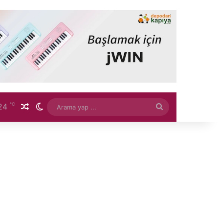
℃
24
Rastgele Makale
Dış görünümü değiştir
Arama
yap
...