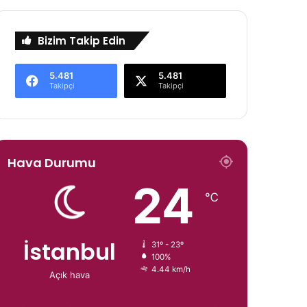
Bizim Takip Edin
5.481
5.481
Takipçi
Takipçi
Hava Durumu
24
℃
İstanbul
31º - 23º
100%
4.44 km/h
Açık hava