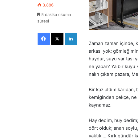
3.886
5 dakika okuma
süresi
Facebook
X
LinkedIn
Zaman zaman içinde, k
arkası yok; gömleğimin
huydur, suyu var tası 
ne yapar? Ya bir kuyu k
nalın çıktım pazara, M
Bir kaz aldım karıdan,
kemiğinden pekçe, ne 
kaynamaz.
Hay dedim, huy dedim; 
dört olduk; anan soylu,
yaktık!… Kırk gündür k