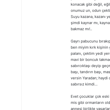
konacak gibi değil, eği
onumuz un, odun çekti;
Suyu kazana, kazanı ye
şimdi kaynar mı, kayna
bakmaz mı!..
Gayrı pabucunu bırakıp
ben miyim kırk kişinin
palanı, çektim yedi ye
mavi bir boncuk takmad
sabırcıktaşı deyip geç
başı, tandırın başı, ma
versin Yaradan; haydi d
sabırsız kimdi…
Evet çocuklar çok eski
mis gibi ormanların ol
annesi birlikte yaşarla