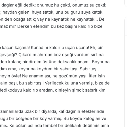
l dağlar eğil dedik; onumuz hu çekti, onumuz su çekti;
 haydan geleni huya sattık, unu bulguru suya kattık.
niden ocağa attık; vay ne kaynattık ne kaynattık… De
maz mı? Derken efendim bu kez başını kaldırıp bize
 kaçan kaçana! Kanadını kaldırıp uçan uçana! Eh, bir
 gevşeği? Çıkardım ahırdan boz eşeği vurdum sırtına
rden kolanı; bindirdim üstüne doksanlık anamı. Boynuna
ım ama, koynuna koydum bir sabırtaşı. Sabırtaşı,
meyin öyle! Ne anamın aşı, ne gözümün yaşı. İtler işin
salın başı, bu sabırtaşı! Verilecek kuluna vermiş, bize de
edikoduyu kaldırıp aradan, dinleyin şimdi; sabırlı kim,
 zamanlarda uzak bir diyarda, kaf dağının eteklerinde
duğu bir bölgede bir köy varmış. Bu köyde keloğlan ve
rmış. Keloğlan aslında tembel bir delikanlı değilmiş ama