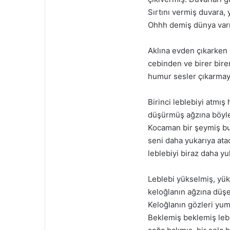
Sırtını vermiş duvara,
Ohhh demiş dünya var
Aklına evden çıkarken 
cebinden ve birer bire
humur sesler çıkarmay
Birinci leblebiyi atmış
düşürmüş ağzına böylec
Kocaman bir şeymiş bu.
seni daha yukarıya ata
leblebiyi biraz daha y
Leblebi yükselmiş, yü
keloğlanın ağzına düş
Keloğlanın gözleri yu
Beklemiş beklemiş leb