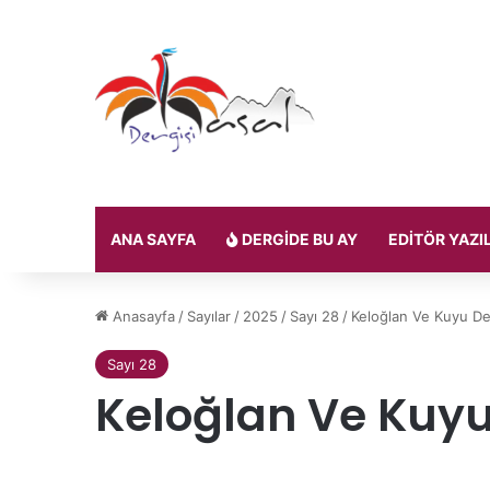
ANA SAYFA
DERGIDE BU AY
EDITÖR YAZI
Anasayfa
/
Sayılar
/
2025
/
Sayı 28
/
Keloğlan Ve Kuyu De
Sayı 28
Keloğlan Ve Kuyu