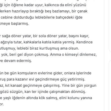
i için öğlene kadar uyur, kalkınca da elini yüzünü
derken hazırlayıp bıraktığı beş bazlamayı, bir çanak
e cebine doldurduğu leblebilerle bahçedeki iğde
etmeye başlarmış.
sağa döner yatar, bir sola döner yatar, başını kaşır,
 ağzıyla tutar, kahkalarla katıla katıla yermiş. Kendince
tluşmuy, leblebi biraz kurtluşmuş ama olsun.
n yok, beri gel diyon çokmuş. Amma o kimseyi dinlemez,
ye devam edermiş.
gün be gün komşuların evlerine gider, onlara işlerinde
ruş para kazanır evi geçindirmeye güç yetirirmiş.
, kıt kanaat geçinmeye çalışırmış. Yine bir gün yorgun
zü gözü süzgün, kan ter içinde çalışmaktan dönmüş.
e yaşlı iğdenin altında kök salmış, elini kolunu yanına
or.