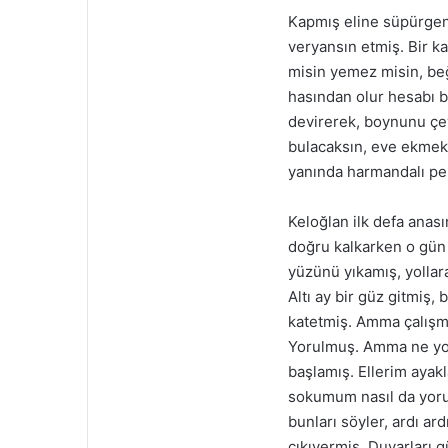
Kapmış eline süpürgeni
veryansın etmiş. Bir ka
misin yemez misin, be
hasından olur hesabı b
devirerek, boynunu çev
bulacaksın, eve ekmek 
yanında harmandalı peş
Keloğlan ilk defa anas
doğru kalkarken o gün
yüzünü yıkamış, yollar
Altı ay bir güz gitmiş,
katetmiş. Amma çalışm
Yorulmuş. Amma ne yo
başlamış. Ellerim ayak
sokumum nasıl da yor
bunları söyler, ardı ar
çıkıvermiş. Duvarları