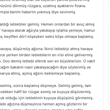
 yüzünü dönmüş rüzgara, uzatmış ayaklarını fizana.
mışta benim haberim yokmuş diye sevinmiş.
aldığı leblebiler gelmiş. Hemen onlardan bir avuç almış
r havaya atarak ağzıyla yakalayıp iştahla yemeye, hamur
a, keyiften dört köşeyken sekiz köşe olmaya başlamış.
 havaya, düşürmüş ağzına. İkinci leblebiyi atmış havaya
e yerken birden leblebilerin en irisi eline gelivermiş.
 Ooo demiş leblebi efendi sen en büyüklerisin. O vakit
cağım bakalım nasıl yakalayacağım diye söylenmiş ve
ukarıya atmış, açmış ağzını beklemeye başlamış.
kselmiş, sonra başlamış düşmeye. Gelmiş gelmiş, tam
ecekken hafif bir rüzgar esmiş ve kuyuya düşüvermiş.
muk olduğu için leblebinin kuyuya düşüşünü görmemiş.
lebi ağızına düşmeyince hemen açmış gözlerini bir