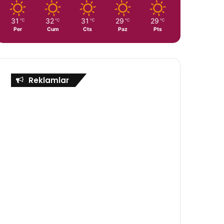
31
32
31
29
29
℃
℃
℃
℃
℃
Per
Cum
Cts
Paz
Pts
Reklamlar