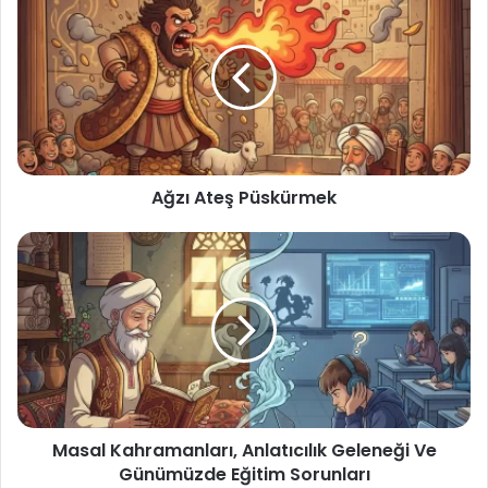
Ateş
Püskürmek
Ağzı Ateş Püskürmek
Masal
Kahramanları,
Anlatıcılık
Geleneği
Ve
Günümüzde
Eğitim
Sorunları
Masal Kahramanları, Anlatıcılık Geleneği Ve
Günümüzde Eğitim Sorunları