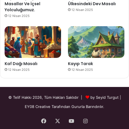
Masallar Ve İçsel
Ülkesindeki Dev Masalı
Yolculuğumuz.
12 Nisan 2025
12 Nisan 2025
Kaf Dağı Masalı
Kayıp Tarak
12 Nisan 2025
12 Nisan 2025
© Telif Hakkı 2026, Tüm Hakları Saklıdır |
by Seyid Turgut
|
EY08 Creative
Tarafından Gururla Barındırılır.
Facebook
X
YouTube
Instagram