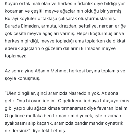
Köyün ortak malı olan ve herkesin fidanlık diye bildiği yer
kocaman ve çeşitli meyve ağaçlarının olduğu bir yermiş.
Burayı köylüler ortaklaşa çalışarak oluşturmuşlarmış.
Burada Elmadan, armuta, kirazdan, şeftaliye, nardan eriğe
çok çeşitli meyve ağaçları varmış. Hepsi koşturmuşlar ve
herkesin girdiği, meyve topladığı ama toplarken de dikkat
ederek ağaçların o güzelim dallarını kırmadan meyve
toplamaya.
Az sonra yine Ağanın Mehmet herkesi başına toplamış ve
şöyle konuşmuş.
“Ülen dingiller, şinci aramızda Nasreddin yok. Az sona
gelir. Ona bi oyun idelim. O gelirkene iddiaya tutuşuyormuş
gibi yapıp ulu ağaca kimse tırmanamaz diye feveran idelim.
O gelince mutlaka ben tırmanırım diyecek, işte o zaman
ayakbasını alıp kaçarık, aramızda bandır mandır oynatırık
ne dersiniz” diye teklif etmiş.