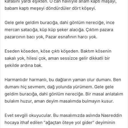
kafasını yardı eşikten. O can havliyle anam kaptı maşayı,
babam kaptı meşeyi döndürdüler dört köşeyi.
Gele gele geldim buracığa, dahi gönlüm nereciğe, ince
mercan satacığa, küp küp şeker alacığa. Çıktım pazara
pazarcının bacı yok, Pazar esnafının harcı yok.
Eseden köseden, köse çıktı köşeden. Baktım kösenin
sakalı yok, hilesi çok, aman sessizce gelir dikkatli bir
şekilde ardına bak.
Harmanlıdır harmanlı, bu dağların yaman olur dumanı. Ben
dumanı hiç sevmem, dağ yolunda yürümem. Gele gele
geldim buracığa, dahi gönlüm nereciğe. Bir masal anlatalım
bulalım huzur, aman deyim masalımda bulmayın kusur.
Evet sevgili okuyucular. Bu masalımızda aslında Nasreddin
hocaya ithaf edilen “ağaçtan öteye yol gider” deyiminin