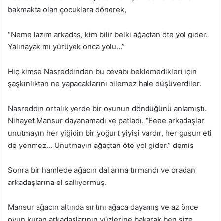
bakmakta olan çocuklara dönerek,
“Neme lazım arkadaş, kim bilir belki ağaçtan öte yol gider.
Yalınayak mı yürüyek onca yolu…”
Hiç kimse Nasreddinden bu cevabı beklemedikleri için
şaşkınlıktan ne yapacaklarını bilemez hale düşüverdiler.
Nasreddin ortalık yerde bir oyunun döndüğünü anlamıştı.
Nihayet Mansur dayanamadı ve patladı. “Eeee arkadaşlar
unutmayın her yiğidin bir yoğurt yiyişi vardır, her guşun eti
de yenmez… Unutmayın ağaçtan öte yol gider.” demiş
Sonra bir hamlede ağacın dallarına tırmandı ve oradan
arkadaşlarına el sallıyormuş.
Mansur ağacın altında sırtını ağaca dayamış ve az önce
oyun kuran arkadaşlarının yüzlerine bakarak ben size