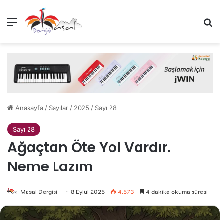
Menü
Ar
Anasayfa
/
Sayılar
/
2025
/
Sayı 28
Sayı 28
Ağaçtan Öte Yol Vardır.
Neme Lazım
Masal Dergisi
8 Eylül 2025
4.573
4 dakika okuma süresi