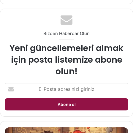
sitesi
Bizden Haberdar Olun
Yeni güncellemeleri almak
için posta listemize abone
olun!
E-
Posta
adresinizi
giriniz
Ağzı