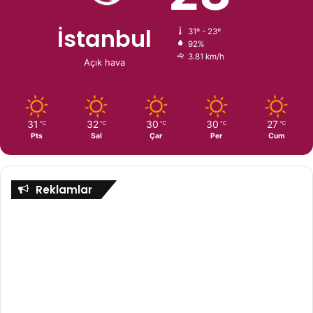
İstanbul
31º - 23º
92%
3.81 km/h
Açık hava
31
32
30
30
27
℃
℃
℃
℃
℃
Pts
Sal
Çar
Per
Cum
Reklamlar