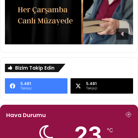
Bizim Takip Edin
5.481
5.481
Takipçi
Takipçi
Hava Durumu
23
℃