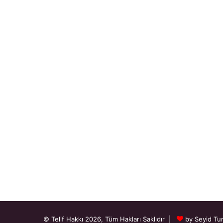
© Telif Hakkı 2026, Tüm Hakları Saklıdır |
by Seyid Tu