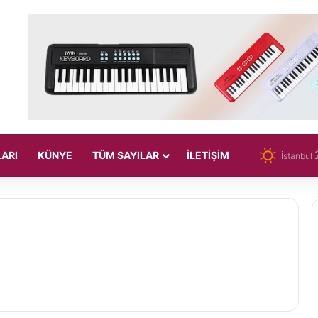
LARI
KÜNYE
TÜM SAYILAR
İLETIŞIM
İstanbul