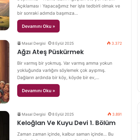
Açıklaması : Yapacağımız her işte tedbirli olmak ve
bir sonraki adımda başımıza…
Devamını Oku »
Masal Dergisi
8 Eylül 2025
3.372
Ağzı Ateş Püskürmek
Bir varmış bir yokmuş. Var varmış amma yokun
yokluğunda varlığını söylemek çok ayıpmış.
Dağların ardında bir köy, köyde bir ev,…
Devamını Oku »
Masal Dergisi
8 Eylül 2025
3.891
Keloğlan Ve Kuyu Devi 1. Bölüm
Zaman zaman içinde, kalbur saman içinde… Bu