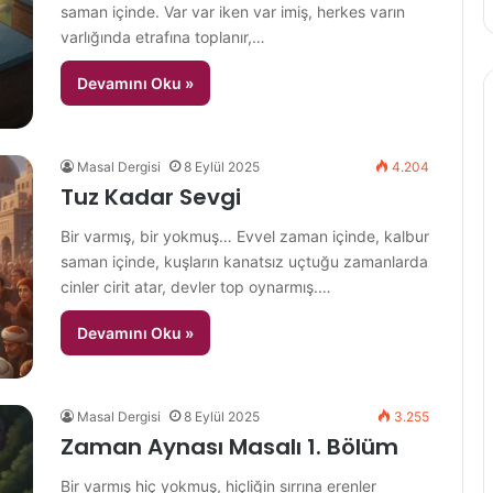
saman içinde. Var var iken var imiş, herkes varın
varlığında etrafına toplanır,…
Devamını Oku »
Masal Dergisi
8 Eylül 2025
4.204
Tuz Kadar Sevgi
Bir varmış, bir yokmuş… Evvel zaman içinde, kalbur
saman içinde, kuşların kanatsız uçtuğu zamanlarda
cinler cirit atar, devler top oynarmış.…
Devamını Oku »
Masal Dergisi
8 Eylül 2025
3.255
Zaman Aynası Masalı 1. Bölüm
Bir varmış hiç yokmuş, hiçliğin sırrına erenler