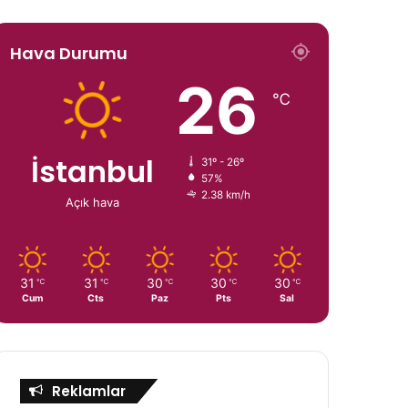
Hava Durumu
26
℃
İstanbul
31º - 26º
57%
2.38 km/h
Açık hava
31
31
30
30
30
℃
℃
℃
℃
℃
Cum
Cts
Paz
Pts
Sal
Reklamlar