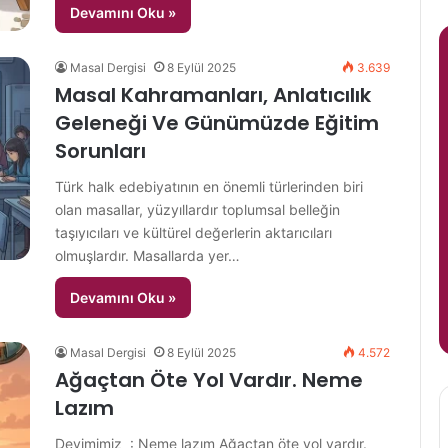
Devamını Oku »
Masal Dergisi
8 Eylül 2025
3.639
Masal Kahramanları, Anlatıcılık
Geleneği Ve Günümüzde Eğitim
Sorunları
Türk halk edebiyatının en önemli türlerinden biri
olan masallar, yüzyıllardır toplumsal belleğin
taşıyıcıları ve kültürel değerlerin aktarıcıları
olmuşlardır. Masallarda yer…
Devamını Oku »
Masal Dergisi
8 Eylül 2025
4.572
Ağaçtan Öte Yol Vardır. Neme
Lazım
Deyimimiz : Neme lazım Ağaçtan öte yol vardır.