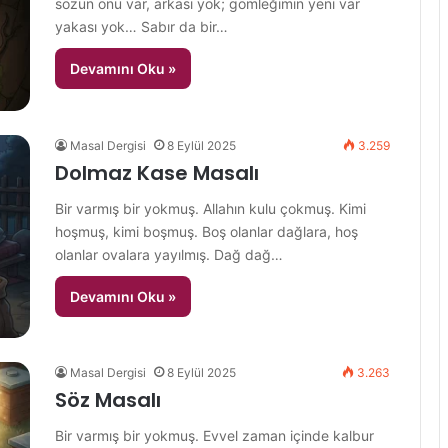
sözün önü var, arkası yok; gömleğimin yeni var
yakası yok… Sabır da bir…
Devamını Oku »
Masal Dergisi
8 Eylül 2025
3.259
Dolmaz Kase Masalı
Bir varmış bir yokmuş. Allahın kulu çokmuş. Kimi
hoşmuş, kimi boşmuş. Boş olanlar dağlara, hoş
olanlar ovalara yayılmış. Dağ dağ…
Devamını Oku »
Masal Dergisi
8 Eylül 2025
3.263
Söz Masalı
Bir varmış bir yokmuş. Evvel zaman içinde kalbur