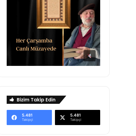
Bizim Takip Edin
5.481
5.481
Takipçi
Takipçi