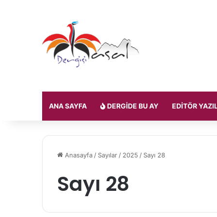
ANA SAYFA
DERGIDE BU AY
EDITÖR YAZI
Anasayfa
/
Sayılar
/
2025
/
Sayı 28
Sayı 28