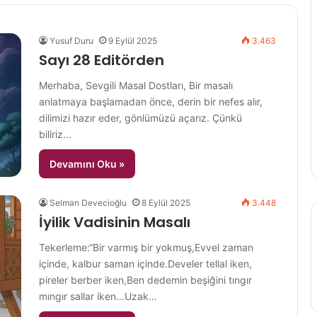
Yusuf Duru
9 Eylül 2025
3.463
Sayı 28 Editörden
Merhaba, Sevgili Masal Dostları, Bir masalı
anlatmaya başlamadan önce, derin bir nefes alır,
dilimizi hazır eder, gönlümüzü açarız. Çünkü
biliriz…
Devamını Oku »
Selman Devecioğlu
8 Eylül 2025
3.448
İyilik Vadisinin Masalı
Tekerleme:“Bir varmış bir yokmuş,Evvel zaman
içinde, kalbur saman içinde.Develer tellal iken,
pireler berber iken,Ben dedemin beşiğini tıngır
mıngır sallar iken…Uzak…