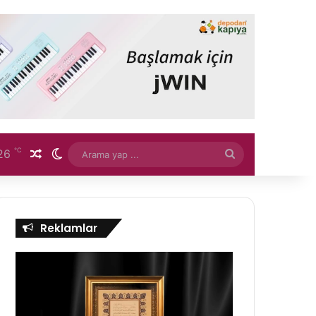
℃
26
Rastgele Makale
Dış görünümü değiştir
Arama
yap
...
Reklamlar