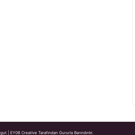
rgut
|
EY08 Creative
Tarafından Gururla Barındırılır.