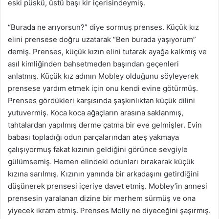
eski püskü, üstü başı kir içerisindeymiş.
“Burada ne arıyorsun?” diye sormuş prenses. Küçük kız
elini prensese doğru uzatarak “Ben burada yaşıyorum”
demiş. Prenses, küçük kızın elini tutarak ayağa kalkmış ve
asıl kimliğinden bahsetmeden başından geçenleri
anlatmış. Küçük kız adının Mobley olduğunu söyleyerek
prensese yardım etmek için onu kendi evine götürmüş.
Prenses gördükleri karşısında şaşkınlıktan küçük dilini
yutuvermiş. Koca koca ağaçların arasına saklanmış,
tahtalardan yapılmış derme çatma bir eve gelmişler. Evin
babası topladığı odun parçalarından ateş yakmaya
çalışıyormuş fakat kızının geldiğini görünce sevgiyle
gülümsemiş. Hemen elindeki odunları bırakarak küçük
kızına sarılmış. Kızının yanında bir arkadaşını getirdiğini
düşünerek prensesi içeriye davet etmiş. Mobley’in annesi
prensesin yaralanan dizine bir merhem sürmüş ve ona
yiyecek ikram etmiş. Prenses Molly ne diyeceğini şaşırmış.