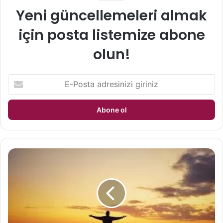
Yeni güncellemeleri almak
için posta listemize abone
olun!
E
-
P
o
s
t
a
a
A
d
z
r
G
e
i
s
d
i
e
n
r