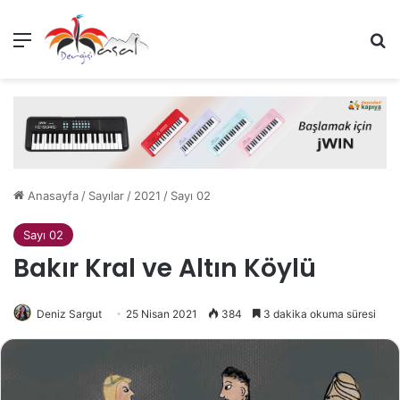
Menü
A
Anasayfa
/
Sayılar
/
2021
/
Sayı 02
Sayı 02
Bakır Kral ve Altın Köylü
Deniz Sargut
25 Nisan 2021
384
3 dakika okuma süresi