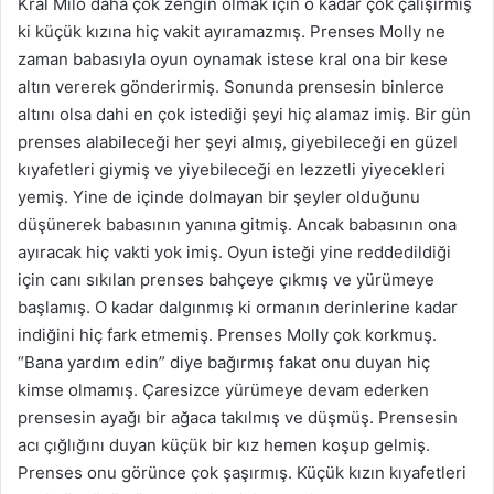
Kral Milo daha çok zengin olmak için o kadar çok çalışırmış
ki küçük kızına hiç vakit ayıramazmış. Prenses Molly ne
zaman babasıyla oyun oynamak istese kral ona bir kese
altın vererek gönderirmiş. Sonunda prensesin binlerce
altını olsa dahi en çok istediği şeyi hiç alamaz imiş. Bir gün
prenses alabileceği her şeyi almış, giyebileceği en güzel
kıyafetleri giymiş ve yiyebileceği en lezzetli yiyecekleri
yemiş. Yine de içinde dolmayan bir şeyler olduğunu
düşünerek babasının yanına gitmiş. Ancak babasının ona
ayıracak hiç vakti yok imiş. Oyun isteği yine reddedildiği
için canı sıkılan prenses bahçeye çıkmış ve yürümeye
başlamış. O kadar dalgınmış ki ormanın derinlerine kadar
indiğini hiç fark etmemiş. Prenses Molly çok korkmuş.
“Bana yardım edin” diye bağırmış fakat onu duyan hiç
kimse olmamış. Çaresizce yürümeye devam ederken
prensesin ayağı bir ağaca takılmış ve düşmüş. Prensesin
acı çığlığını duyan küçük bir kız hemen koşup gelmiş.
Prenses onu görünce çok şaşırmış. Küçük kızın kıyafetleri