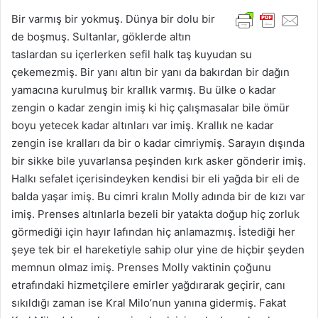
Bir varmış bir yokmuş. Dünya bir dolu bir
de boşmuş. Sultanlar, göklerde altın
taslardan su içerlerken sefil halk taş kuyudan su
çekemezmiş. Bir yanı altın bir yanı da bakırdan bir dağın
yamacına kurulmuş bir krallık varmış. Bu ülke o kadar
zengin o kadar zengin imiş ki hiç çalışmasalar bile ömür
boyu yetecek kadar altınları var imiş. Krallık ne kadar
zengin ise kralları da bir o kadar cimriymiş. Sarayın dışında
bir sikke bile yuvarlansa peşinden kırk asker gönderir imiş.
Halkı sefalet içerisindeyken kendisi bir eli yağda bir eli de
balda yaşar imiş. Bu cimri kralın Molly adında bir de kızı var
imiş. Prenses altınlarla bezeli bir yatakta doğup hiç zorluk
görmediği için hayır lafından hiç anlamazmış. İstediği her
şeye tek bir el hareketiyle sahip olur yine de hiçbir şeyden
memnun olmaz imiş. Prenses Molly vaktinin çoğunu
etrafındaki hizmetçilere emirler yağdırarak geçirir, canı
sıkıldığı zaman ise Kral Milo’nun yanına gidermiş. Fakat