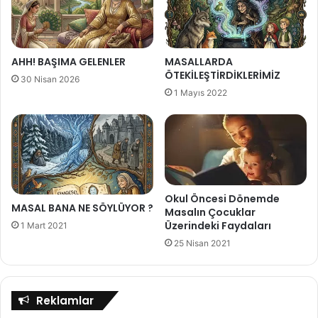
R
Ü
R
Ü
Z
AHH! BAŞIMA GELENLER
MASALLARDA
ÖTEKİLEŞTİRDİKLERİMİZ
?
30 Nisan 2026
1 Mayıs 2022
Okul Öncesi Dönemde
MASAL BANA NE SÖYLÜYOR ?
Masalın Çocuklar
Üzerindeki Faydaları
1 Mart 2021
25 Nisan 2021
Reklamlar