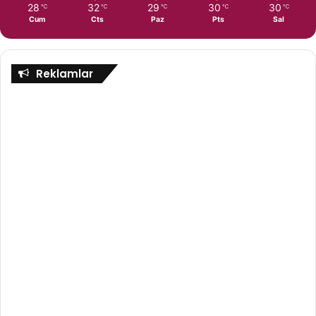
28
32
29
30
30
℃
℃
℃
℃
℃
Cum
Cts
Paz
Pts
Sal
Reklamlar