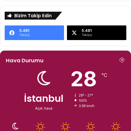
Bizim Takip Edin
5.481
5.481
Takipçi
Takipçi
Hava Durumu
28
℃
İstanbul
28º - 27º
100%
3.98 km/h
Açık hava