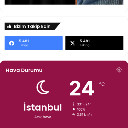
Bizim Takip Edin
5.481
5.481
Takipçi
Takipçi
Hava Durumu
24
℃
İstanbul
33º - 24º
100%
3.61 km/h
Açık hava