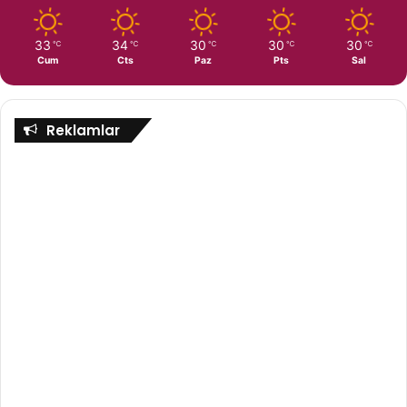
33
34
30
30
30
℃
℃
℃
℃
℃
Cum
Cts
Paz
Pts
Sal
Reklamlar