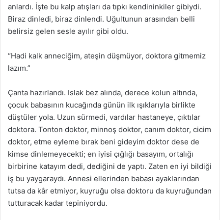
anlardı. İşte bu kalp atışları da tıpkı kendininkiler gibiydi.
Biraz dinledi, biraz dinlendi. Uğultunun arasından belli
belirsiz gelen sesle ayılır gibi oldu.
“Hadi kalk anneciğim, ateşin düşmüyor, doktora gitmemiz
lazım.”
Çanta hazırlandı. Islak bez alında, derece kolun altında,
çocuk babasının kucağında günün ilk ışıklarıyla birlikte
düştüler yola. Uzun sürmedi, vardılar hastaneye, çıktılar
doktora. Tonton doktor, minnoş doktor, canım doktor, cicim
doktor, etme eyleme bırak beni gideyim doktor dese de
kimse dinlemeyecekti; en iyisi çığlığı basayım, ortalığı
birbirine katayım dedi, dediğini de yaptı. Zaten en iyi bildiği
iş bu yaygaraydı. Annesi ellerinden babası ayaklarından
tutsa da kâr etmiyor, kuyruğu olsa doktoru da kuyruğundan
tutturacak kadar tepiniyordu.