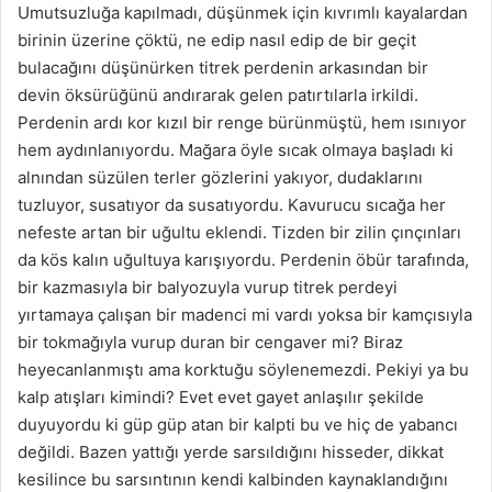
Umutsuzluğa kapılmadı, düşünmek için kıvrımlı kayalardan
birinin üzerine çöktü, ne edip nasıl edip de bir geçit
bulacağını düşünürken titrek perdenin arkasından bir
devin öksürüğünü andırarak gelen patırtılarla irkildi.
Perdenin ardı kor kızıl bir renge bürünmüştü, hem ısınıyor
hem aydınlanıyordu. Mağara öyle sıcak olmaya başladı ki
alnından süzülen terler gözlerini yakıyor, dudaklarını
tuzluyor, susatıyor da susatıyordu. Kavurucu sıcağa her
nefeste artan bir uğultu eklendi. Tizden bir zilin çınçınları
da kös kalın uğultuya karışıyordu. Perdenin öbür tarafında,
bir kazmasıyla bir balyozuyla vurup titrek perdeyi
yırtamaya çalışan bir madenci mi vardı yoksa bir kamçısıyla
bir tokmağıyla vurup duran bir cengaver mi? Biraz
heyecanlanmıştı ama korktuğu söylenemezdi. Pekiyi ya bu
kalp atışları kimindi? Evet evet gayet anlaşılır şekilde
duyuyordu ki güp güp atan bir kalpti bu ve hiç de yabancı
değildi. Bazen yattığı yerde sarsıldığını hisseder, dikkat
kesilince bu sarsıntının kendi kalbinden kaynaklandığını