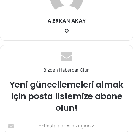
A.ERKAN AKAY
Pin
ter
est
Bizden Haberdar Olun
Yeni güncellemeleri almak
için posta listemize abone
olun!
E
-