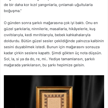
de bir daha kor kızıl yangınlarla, çınlamalı uğultularla
boğuşma.”
O günden sonra şarkılı mağarasına çok iyi baktı. Onu en
güzel şarkılarla, ninnilerle, masallarla, hikâyelerle, kuş
cıvıltılarıyla, kedi mırıltılarıyla, bebek kahkahalarıyla
doldurdu. Bütün güzel sesler çekildiğinde yalnızca kalbinin
sesini duyabilmek istedi. Bunun için mağarasını sonsuza
kadar çirkin seslere kapattı. Şimdi gökten üç nota düşsün.
Sol, la, si ya da do, re, mi.. Yediye tamamlansın, şarkılı
mağarada yankılansın, bu şarkı hepimize gelsin.