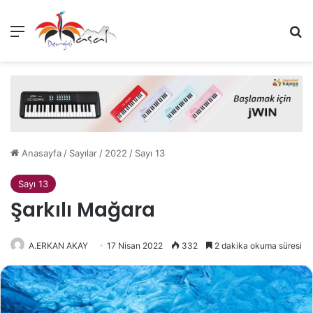
Menü
A
Anasayfa
/
Sayılar
/
2022
/
Sayı 13
Sayı 13
Şarkılı Mağara
A.ERKAN AKAY
17 Nisan 2022
332
2 dakika okuma süresi