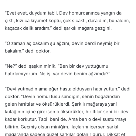
“Evet evet, duydum tabii. Dev homurdanınca yangın da
çıktı, kızılca kıyamet koptu, çok sıcaktı, daraldım, bunaldım,
kaçacak delik aradım.” dedi şarkılı mağara gezgini.
“O zaman aç bakalım şu ağzını, devin derdi neymiş bir
bakalım.” dedi doktor.
“Ne?” dedi şaşkın minik. “Ben bir dev yuttuğumu
hatırlamıyorum. Ne işi var devin benim ağzımda?”
“Devi yutmadın ama eğer hasta olduysan hapı yuttun.” dedi
doktor. “Devin homurtusu sandığın, senin boğazından
gelen hırıltılar ve öksürüklerdi. Şarkılı mağaraya yani
kulağının içine girersen o öksürükler, hırıltılar seni bir dev
kadar korkutur. Tabii beni de. Ama ben o devi susturmayı
bilirim. Geçmiş olsun miniğim. İlaçlarını içersen şarkılı
mağaranda sadece güzel şarkılar dolanır durur. Dikkat et