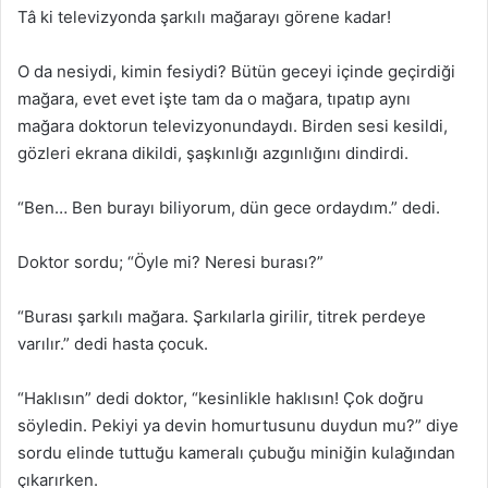
Tâ ki televizyonda şarkılı mağarayı görene kadar!
O da nesiydi, kimin fesiydi? Bütün geceyi içinde geçirdiği
mağara, evet evet işte tam da o mağara, tıpatıp aynı
mağara doktorun televizyonundaydı. Birden sesi kesildi,
gözleri ekrana dikildi, şaşkınlığı azgınlığını dindirdi.
“Ben… Ben burayı biliyorum, dün gece ordaydım.” dedi.
Doktor sordu; “Öyle mi? Neresi burası?”
“Burası şarkılı mağara. Şarkılarla girilir, titrek perdeye
varılır.” dedi hasta çocuk.
“Haklısın” dedi doktor, “kesinlikle haklısın! Çok doğru
söyledin. Pekiyi ya devin homurtusunu duydun mu?” diye
sordu elinde tuttuğu kameralı çubuğu miniğin kulağından
çıkarırken.