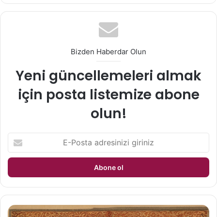
Bizden Haberdar Olun
Yeni güncellemeleri almak
için posta listemize abone
olun!
E-
Posta
adresinizi
giriniz
Engelsiz