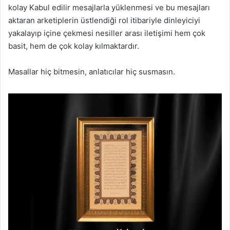
kolay Kabul edilir mesajlarla yüklenmesi ve bu mesajları
aktaran arketiplerin üstlendiği rol itibariyle dinleyiciyi
yakalayıp içine çekmesi nesiller arası iletişimi hem çok
basit, hem de çok kolay kılmaktardır.
Masallar hiç bitmesin, anlatıcılar hiç susmasın.