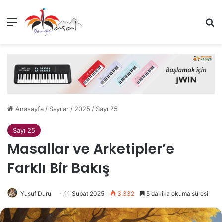
Menü
Ar
Anasayfa
/
Sayılar
/
2025
/
Sayı 25
Sayı 25
Masallar ve Arketipler’e
Farklı Bir Bakış
Yusuf Duru
11 Şubat 2025
3.332
5 dakika okuma süresi