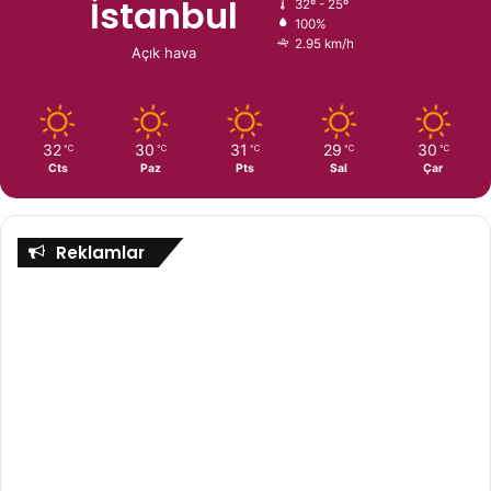
İstanbul
32º - 25º
100%
2.95 km/h
Açık hava
32
30
31
29
30
℃
℃
℃
℃
℃
Cts
Paz
Pts
Sal
Çar
Reklamlar