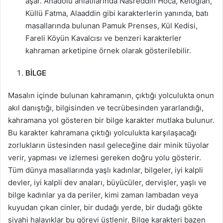
aşar. Anadolu anlatılarında Nasreddin Hoca, Keloğlan,
Küllü Fatma, Alaaddin gibi karakterlerin yanında, batı
masallarında bulunan Pamuk Prenses, Kül Kedisi,
Fareli Köyün Kavalcısı ve benzeri karakterler
kahraman arketipine örnek olarak gösterilebilir.
BİLGE
Masalın içinde bulunan kahramanın, çıktığı yolculukta onun
akıl danıştığı, bilgisinden ve tecrübesinden yararlandığı,
kahramana yol gösteren bir bilge karakter mutlaka bulunur.
Bu karakter kahramana çıktığı yolculukta karşılaşacağı
zorlukların üstesinden nasıl geleceğine dair minik tüyolar
verir, yapması ve izlemesi gereken doğru yolu gösterir.
Tüm dünya masallarında yaşlı kadınlar, bilgeler, iyi kalpli
devler, iyi kalpli dev anaları, büyücüler, dervişler, yaşlı ve
bilge kadınlar ya da periler, kimi zaman lambadan veya
kuyudan çıkan cinler, bir dudağı yerde, bir dudağı gökte
siyahi halayıklar bu görevi üstlenir. Bilge karakteri bazen