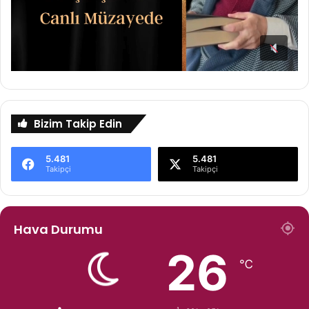
Bizim Takip Edin
5.481
5.481
Takipçi
Takipçi
Hava Durumu
26
℃