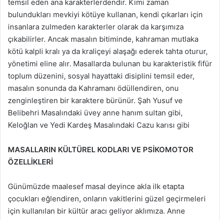
temsil eden ana karakterlerdendir. Kimi zaman
bulundukları mevkiyi kötüye kullanan, kendi çıkarları için
insanlara zulmeden karakterler olarak da karşımıza
çıkabilirler. Ancak masalın bitiminde, kahraman mutlaka
kötü kalpli kralı ya da kraliçeyi alaşağı ederek tahta oturur,
yönetimi eline alır. Masallarda bulunan bu karakteristik fifür
toplum düzenini, sosyal hayattaki disiplini temsil eder,
masalın sonunda da Kahramanı ödüllendiren, onu
zenginleştiren bir karaktere bürünür. Şah Yusuf ve
Belibehri Masalındaki üvey anne hanım sultan gibi,
Keloğlan ve Yedi Kardeş Masalındaki Cazu karısı gibi
MASALLARIN KÜLTÜREL KODLARI VE PSİKOMOTOR
ÖZELLİKLERİ
Günümüzde maalesef masal deyince akla ilk etapta
çocukları eğlendiren, onların vakitlerini güzel geçirmeleri
için kullanılan bir kültür aracı geliyor aklımıza. Anne