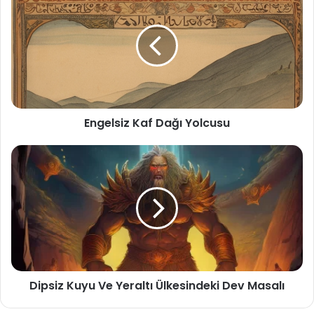
Kaf
Dağı
Yolcusu
Engelsiz Kaf Dağı Yolcusu
Dipsiz
Kuyu
Ve
Yeraltı
Ülkesindeki
Dev
Masalı
Dipsiz Kuyu Ve Yeraltı Ülkesindeki Dev Masalı