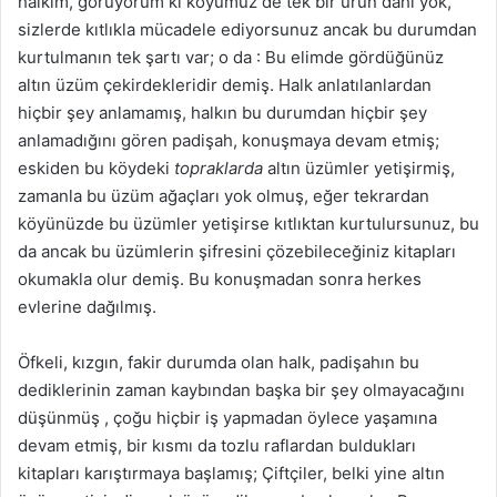
halkım, görüyorum ki köyümüz de tek bir ürün dahi yok,
sizlerde kıtlıkla mücadele ediyorsunuz ancak bu durumdan
kurtulmanın tek şartı var; o da : Bu elimde gördüğünüz
altın üzüm çekirdekleridir demiş. Halk anlatılanlardan
hiçbir şey anlamamış, halkın bu durumdan hiçbir şey
anlamadığını gören padişah, konuşmaya devam etmiş;
eskiden bu köydeki
topraklarda
altın üzümler yetişirmiş,
zamanla bu üzüm ağaçları yok olmuş, eğer tekrardan
köyünüzde bu üzümler yetişirse kıtlıktan kurtulursunuz, bu
da ancak bu üzümlerin şifresini çözebileceğiniz kitapları
okumakla olur demiş. Bu konuşmadan sonra herkes
evlerine dağılmış.
Öfkeli, kızgın, fakir durumda olan halk, padişahın bu
dediklerinin zaman kaybından başka bir şey olmayacağını
düşünmüş , çoğu hiçbir iş yapmadan öylece yaşamına
devam etmiş, bir kısmı da tozlu raflardan buldukları
kitapları karıştırmaya başlamış; Çiftçiler, belki yine altın