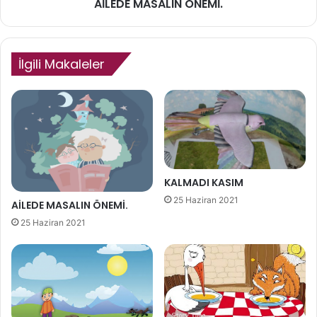
AİLEDE MASALIN ÖNEMİ.
A
L
I
N
İlgili Makaleler
Ö
N
E
M
İ
.
KALMADI KASIM
25 Haziran 2021
AİLEDE MASALIN ÖNEMİ.
25 Haziran 2021