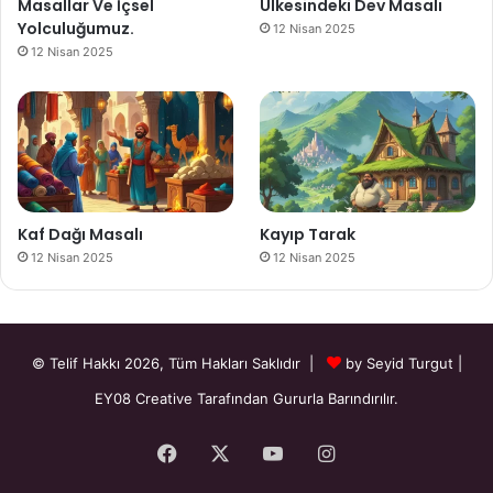
Masallar Ve İçsel
Ülkesindeki Dev Masalı
Yolculuğumuz.
12 Nisan 2025
12 Nisan 2025
Kaf Dağı Masalı
Kayıp Tarak
12 Nisan 2025
12 Nisan 2025
© Telif Hakkı 2026, Tüm Hakları Saklıdır |
by Seyid Turgut
|
EY08 Creative
Tarafından Gururla Barındırılır.
Facebook
X
YouTube
Instagram