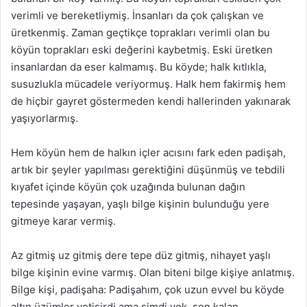
verimli ve bereketliymiş. İnsanları da çok çalışkan ve
üretkenmiş. Zaman geçtikçe toprakları verimli olan bu
köyün toprakları eski değerini kaybetmiş. Eski üretken
insanlardan da eser kalmamış. Bu köyde; halk kıtlıkla,
susuzlukla mücadele veriyormuş. Halk hem fakirmiş hem
de hiçbir gayret göstermeden kendi hallerinden yakınarak
yaşıyorlarmış.
Hem köyün hem de halkın içler acısını fark eden padişah,
artık bir şeyler yapılması gerektiğini düşünmüş ve tebdili
kıyafet içinde köyün çok uzağında bulunan dağın
tepesinde yaşayan, yaşlı bilge kişinin bulunduğu yere
gitmeye karar vermiş.
Az gitmiş uz gitmiş dere tepe düz gitmiş, nihayet yaşlı
bilge kişinin evine varmış. Olan biteni bilge kişiye anlatmış.
Bilge kişi, padişaha: Padişahım, çok uzun evvel bu köyde
altın üzümler yetişirdi ama şimdi yok, son kalan