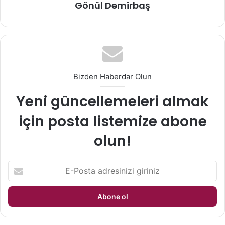
Gönül Demirbaş
Bizden Haberdar Olun
Yeni güncellemeleri almak
için posta listemize abone
olun!
E
-
P
o
s
t