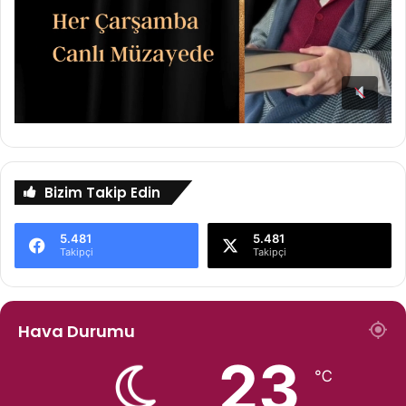
Bizim Takip Edin
5.481
5.481
Takipçi
Takipçi
Hava Durumu
23
℃