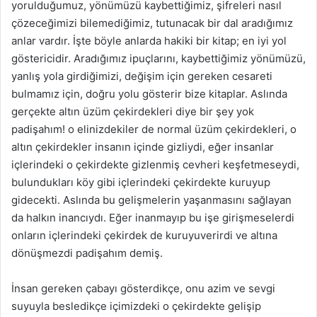
yorulduğumuz, yönümüzü kaybettiğimiz, şifreleri nasıl
çözeceğimizi bilemediğimiz, tutunacak bir dal aradığımız
anlar vardır. İşte böyle anlarda hakiki bir kitap; en iyi yol
göstericidir. Aradığımız ipuçlarını, kaybettiğimiz yönümüzü,
yanlış yola girdiğimizi, değişim için gereken cesareti
bulmamız için, doğru yolu gösterir bize kitaplar. Aslında
gerçekte altın üzüm çekirdekleri diye bir şey yok
padişahım! o elinizdekiler de normal üzüm çekirdekleri, o
altın çekirdekler insanın içinde gizliydi, eğer insanlar
içlerindeki o çekirdekte gizlenmiş cevheri keşfetmeseydi,
bulundukları köy gibi içlerindeki çekirdekte kuruyup
gidecekti. Aslında bu gelişmelerin yaşanmasını sağlayan
da halkın inancıydı. Eğer inanmayıp bu işe girişmeselerdi
onların içlerindeki çekirdek de kuruyuverirdi ve altına
dönüşmezdi padişahım demiş.
İnsan gereken çabayı gösterdikçe, onu azim ve sevgi
suyuyla besledikçe içimizdeki o çekirdekte gelişip