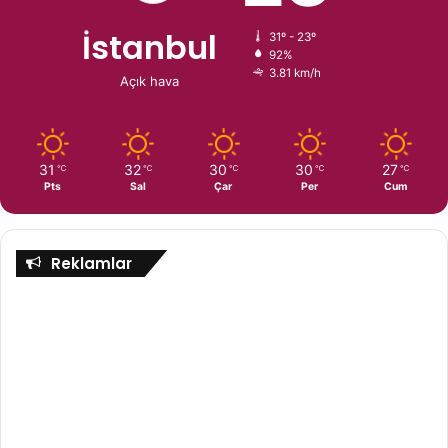
İstanbul
31º - 23º
92%
3.81 km/h
Açık hava
31
32
30
30
27
℃
℃
℃
℃
℃
Pts
Sal
Çar
Per
Cum
Reklamlar