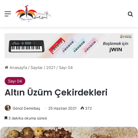
Menü
A
Anasayfa
/
Sayılar
/
2021
/
Sayı 04
Sayı 04
Altın Üzüm Çekirdekleri
Gönül Demirbaş
25 Haziran 2021
372
3 dakika okuma süresi