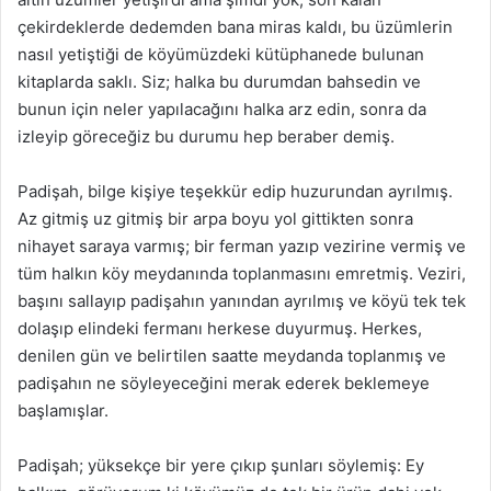
çekirdeklerde dedemden bana miras kaldı, bu üzümlerin
nasıl yetiştiği de köyümüzdeki kütüphanede bulunan
kitaplarda saklı. Siz; halka bu durumdan bahsedin ve
bunun için neler yapılacağını halka arz edin, sonra da
izleyip göreceğiz bu durumu hep beraber demiş.
Padişah, bilge kişiye teşekkür edip huzurundan ayrılmış.
Az gitmiş uz gitmiş bir arpa boyu yol gittikten sonra
nihayet saraya varmış; bir ferman yazıp vezirine vermiş ve
tüm halkın köy meydanında toplanmasını emretmiş. Veziri,
başını sallayıp padişahın yanından ayrılmış ve köyü tek tek
dolaşıp elindeki fermanı herkese duyurmuş. Herkes,
denilen gün ve belirtilen saatte meydanda toplanmış ve
padişahın ne söyleyeceğini merak ederek beklemeye
başlamışlar.
Padişah; yüksekçe bir yere çıkıp şunları söylemiş: Ey